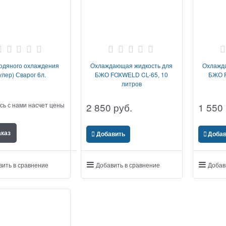
водяного охлаждения
Охлаждающая жидкость для
Охлажд
улер) Сварог 6л.
БЖО FOXWELD CL-65, 10
БЖО F
литров
сь с нами насчет цены
2 850
 руб.
1 550
аказ
Добавить
Добав
вить в сравнение
Добавить в сравнение
Добав