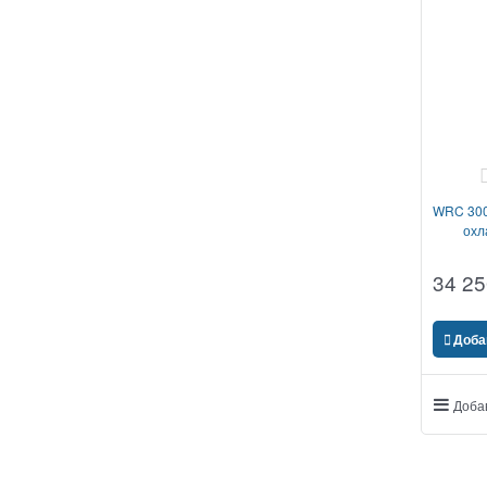
WRC 300
охл
34 25
Доба
Доба