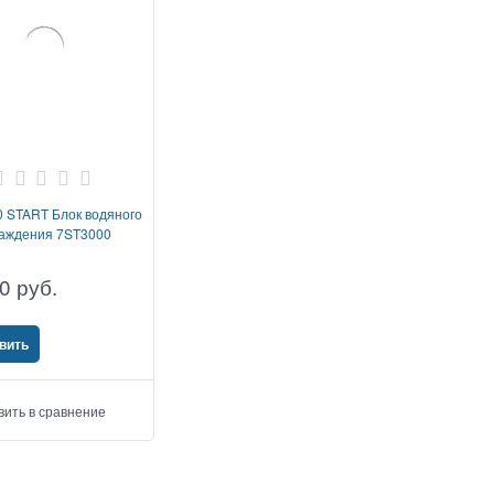
 START Блок водяного
аждения 7ST3000
0
 руб.
вить
вить в сравнение