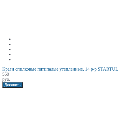
Краги спилковые пятипалые утепленные, 14 р-р STARTUL
550
руб.
Добавить