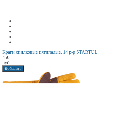
Краги спилковые пятипалые, 14 р-р STARTUL
450
руб.
Добавить