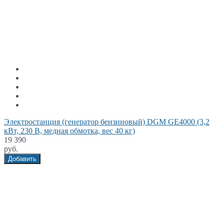
Электростанция (генератор бензиновый) DGM GE4000 (3,2
кВт, 230 В, медная обмотка, вес 40 кг)
19 390
руб.
Добавить