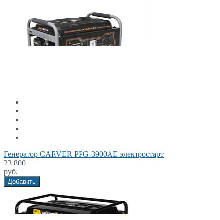
Генератор CARVER PPG-3900АE электростарт
23 800
руб.
Добавить